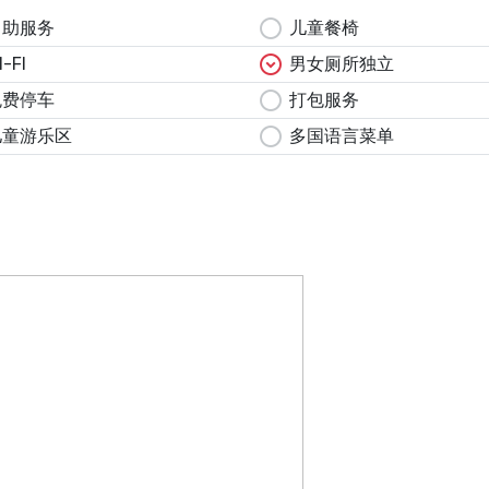
circle
自助服务
儿童餐椅
expand_circle_down
I-FI
男女厕所独立
circle
免费停车
打包服务
circle
儿童游乐区
多国语言菜单