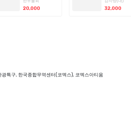
한우물회
감자탕(대)
20,000
32,000
관광특구, 한국종합무역센터(코엑스), 코엑스아티움